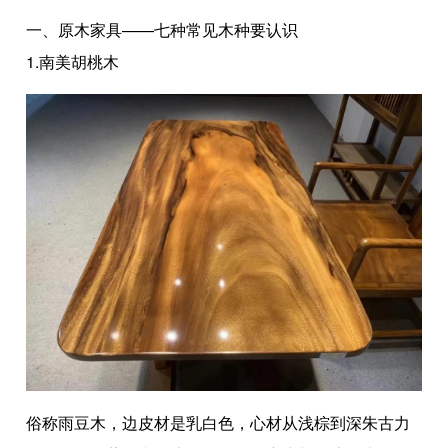
一、原木家具——七种常见木种要认识
1.南美胡桃木
俗称雨豆木，边皮材是乳白色，心材从浅棕到深朱古力