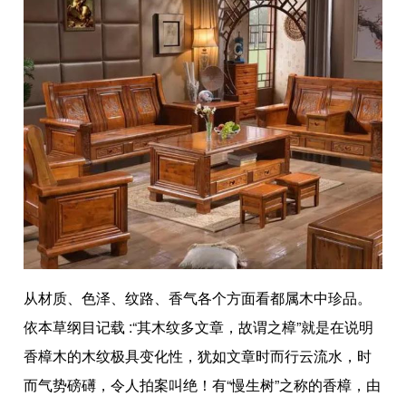
从材质、色泽、纹路、香气各个方面看都属木中珍品。
依本草纲目记载 :“其木纹多文章，故谓之樟”就是在说明
香樟木的木纹极具变化性，犹如文章时而行云流水，时
而气势磅礡，令人拍案叫绝！有“慢生树”之称的香樟，由