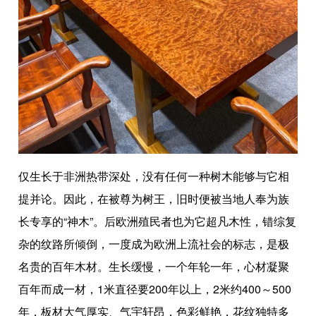
仅生长于非洲热带深处，没有任何一种树木能够与它相
提并论。因此，在被尊为树王，旧时便被当地人奉为族
长专享的“神木”。后欧洲殖民者也为它超凡木性，错综复
杂的纹路所倾倒，一度成为欧洲上流社会的标志，是极
名贵的百年木材。生长缓慢，一个年轮一年，心材凝聚
百年而成一材，1米直径要200年以上，2米约400～500
年，板材大气厚实、气宇轩昂，色彩鲜艳，花纹独特多