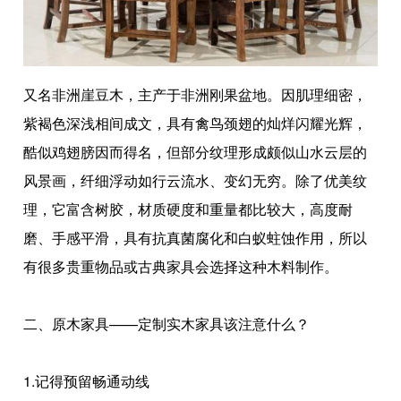
又名非洲崖豆木，主产于非洲刚果盆地。因肌理细密，
紫褐色深浅相间成文，具有禽鸟颈翅的灿烊闪耀光辉，
酷似鸡翅膀因而得名，但部分纹理形成颇似山水云层的
风景画，纤细浮动如行云流水、变幻无穷。除了优美纹
理，它富含树胶，材质硬度和重量都比较大，高度耐
磨、手感平滑，具有抗真菌腐化和白蚁蛀蚀作用，所以
有很多贵重物品或古典家具会选择这种木料制作。
二、原木家具——定制实木家具该注意什么？
1.记得预留畅通动线