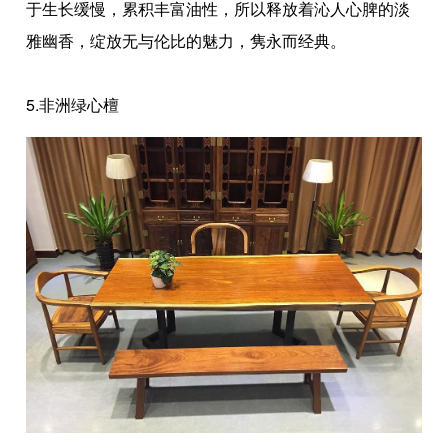
于生长缓慢，累积丰富油性，所以释放着沁人心脾的淡
雅幽香，绽放无与伦比的魅力，隽永而经典。
5.非洲绿心檀