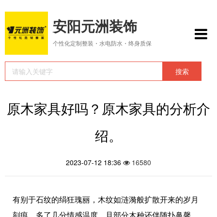
安阳元洲装饰
个性化定制整装・水电防水・终身质保
原木家具好吗？原木家具的分析介
绍。
2023-07-12 18:36
16580
有别于石纹的绢狂瑰丽，木纹如涟漪般扩散开来的岁月
刻痕，多了几分情感温度，且部分木种还伴随扑鼻馨