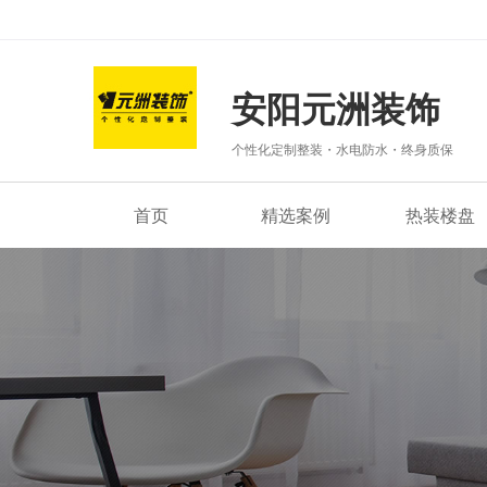
安阳元洲装饰
个性化定制整装・水电防水・终身质保
首页
精选案例
热装楼盘