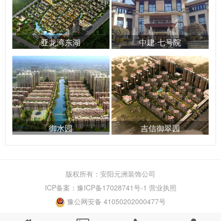
亚龙湾东湖
中建·七号院
御水园
吉信御翠园
版权所有：安阳元洲装饰公司
ICP备案：
豫ICP备17028741号-1
营业执照
豫公网安备 41050202000477号