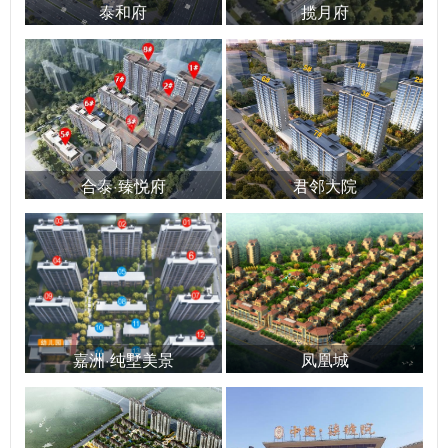
泰和府
揽月府
合泰·臻悦府
君邻大院
嘉洲·纯墅美景
凤凰城