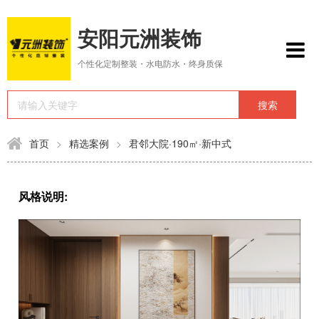
安阳元洲装饰
个性化定制整装・水电防水・终身质保
首页
>
精选案例
>
君邻大院·190㎡·新中式
风格说明: